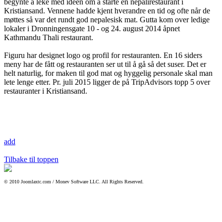
begynte å leke med ideen om å starte en nepalirestaurant i
Kristiansand. Vennene hadde kjent hverandre en tid og ofte når de
møttes så var det rundt god nepalesisk mat. Gutta kom over ledige
lokaler i Dronningensgate 10 - og 24. august 2014 åpnet
Kathmandu Thali restaurant.
Figuru har designet logo og profil for restauranten. En 16 siders
meny har de fått og restauranten ser ut til å gå så det suser. Det er
helt naturlig, for maken til god mat og hyggelig personale skal man
lete lenge etter. Pr. juli 2015 ligger de på TripAdvisors topp 5 over
restauranter i Kristiansand.
add
Tilbake til toppen
© 2010 Joomlaxtc.com / Monev Software LLC. All Rights Reserved.