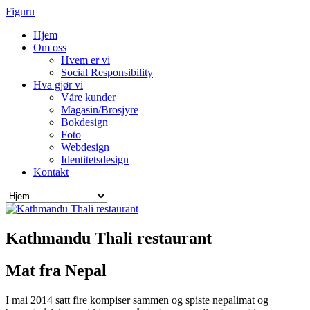
Figuru
Hjem
Om oss
Hvem er vi
Social Responsibility
Hva gjør vi
Våre kunder
Magasin/Brosjyre
Bokdesign
Foto
Webdesign
Identitetsdesign
Kontakt
Kathmandu Thali restaurant
Mat fra Nepal
I mai 2014 satt fire kompiser sammen og spiste nepalimat og