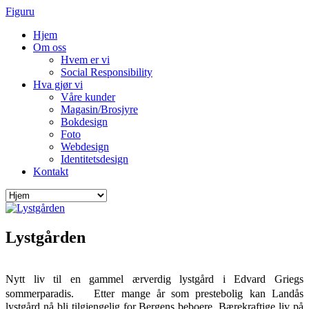
Figuru
Hjem
Om oss
Hvem er vi
Social Responsibility
Hva gjør vi
Våre kunder
Magasin/Brosjyre
Bokdesign
Foto
Webdesign
Identitetsdesign
Kontakt
Lystgården
Nytt liv til en gammel ærverdig lystgård i Edvard Griegs
sommerparadis. Etter mange år som prestebolig kan Landås
lystgård nå bli tilgjengelig for Bergens beboere. Bærekraftige liv på