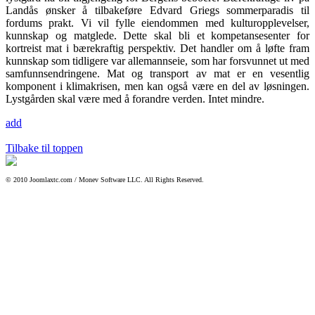
Landås ønsker å tilbakeføre Edvard Griegs sommerparadis til
fordums prakt. Vi vil fylle eiendommen med kulturopplevelser,
kunnskap og matglede. Dette skal bli et kompetansesenter for
kortreist mat i bærekraftig perspektiv. Det handler om å løfte fram
kunnskap som tidligere var allemannseie, som har forsvunnet ut med
samfunnsendringene. Mat og transport av mat er en vesentlig
komponent i klimakrisen, men kan også være en del av løsningen.
Lystgården skal være med å forandre verden. Intet mindre.
add
Tilbake til toppen
© 2010 Joomlaxtc.com / Monev Software LLC. All Rights Reserved.