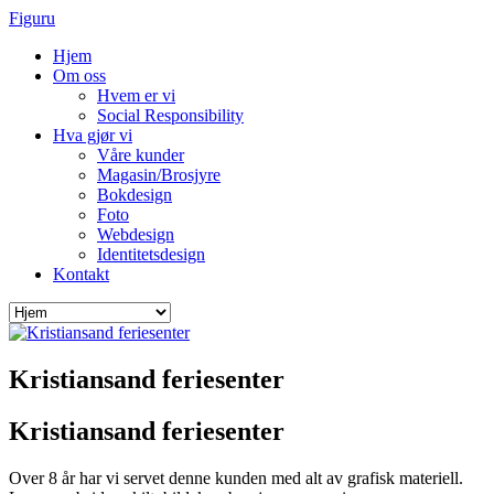
Figuru
Hjem
Om oss
Hvem er vi
Social Responsibility
Hva gjør vi
Våre kunder
Magasin/Brosjyre
Bokdesign
Foto
Webdesign
Identitetsdesign
Kontakt
Kristiansand feriesenter
Kristiansand feriesenter
Over 8 år har vi servet denne kunden med alt av grafisk materiell.