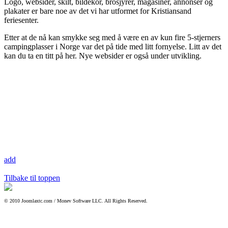
Logo, websider, skilt, bildekor, brosjyrer, magasiner, annonser og
plakater er bare noe av det vi har utformet for Kristiansand
feriesenter.
Etter at de nå kan smykke seg med å være en av kun fire 5-stjerners
campingplasser i Norge var det på tide med litt fornyelse. Litt av det
kan du ta en titt på her. Nye websider er også under utvikling.
add
Tilbake til toppen
© 2010 Joomlaxtc.com / Monev Software LLC. All Rights Reserved.