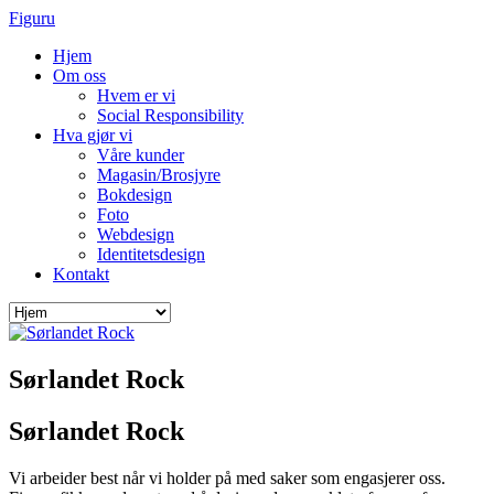
Figuru
Hjem
Om oss
Hvem er vi
Social Responsibility
Hva gjør vi
Våre kunder
Magasin/Brosjyre
Bokdesign
Foto
Webdesign
Identitetsdesign
Kontakt
Sørlandet Rock
Sørlandet Rock
Vi arbeider best når vi holder på med saker som engasjerer oss.