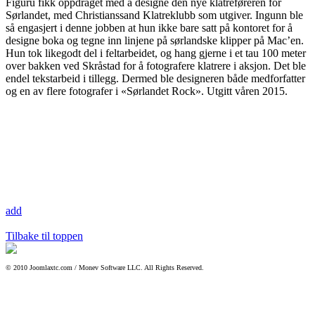
Figuru fikk oppdraget med å designe den nye klatreføreren for
Sørlandet, med Christianssand Klatreklubb som utgiver. Ingunn ble
så engasjert i denne jobben at hun ikke bare satt på kontoret for å
designe boka og tegne inn linjene på sørlandske klipper på Mac’en.
Hun tok likegodt del i feltarbeidet, og hang gjerne i et tau 100 meter
over bakken ved Skråstad for å fotografere klatrere i aksjon. Det ble
endel tekstarbeid i tillegg. Dermed ble designeren både medforfatter
og en av flere fotografer i «Sørlandet Rock». Utgitt våren 2015.
add
Tilbake til toppen
© 2010 Joomlaxtc.com / Monev Software LLC. All Rights Reserved.